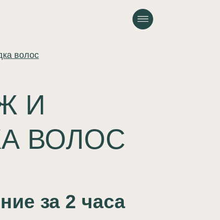
ВОЛОС
 2 часа
м