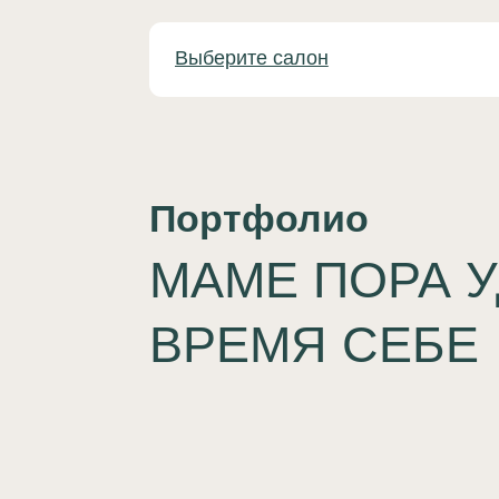
ВРЕМЯ СЕБЕ